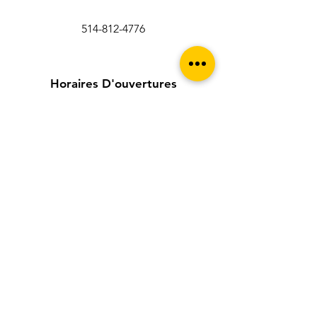
514-812-4776
Horaires D'ouvertures
Lundi: 8 h 00 à 18 h 00
Mardi: 8 h 00 à 18 h 00
Mercredi: 8 h 00 à 18 h 00
Jeudi: 8 h 00 à 18 h 00
Vendredi: 8 h 00 à 18 h 00
Samedi: 8 h 00 à 18 h 00
Dimanche: 9 h 00 à 18 h 00
Liens Utiles
À propos de nous